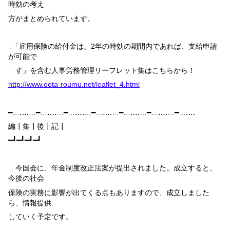
時効の考え
方がまとめられています。
↓「雇用保険の給付金は、
2
年の時効の期間内であれば、支給申請
が可能で
す」を含む人事労務管理リーフレット集はこちらから！
http://www.oota-roumu.net/leaflet_4.html
━…‥‥…━…‥‥…━…‥‥…━…‥‥…━…‥‥…━…‥‥…━…‥‥
編┃集┃後┃記┃
━┛━┛━┛━┛
今国会に、年金制度改正法案が提出されました。成立すると、
今後の社会
保険の実務に影響が出てくる点もありますので、成立しました
ら、情報提供
していく予定です。