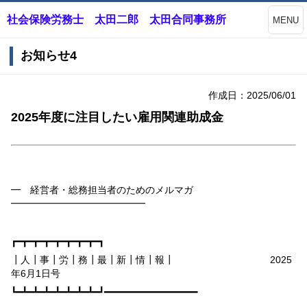
社会保険労務士 太田二郎 太田合同事務所
MENU
お知らせ4
作成日：2025/06/01
2025年度に注目したい雇用関連助成金
━ 経営者・総務担当者のためのメルマガ
━━━━━━━━━━━━━━
┏━┳━┳━┳━┳━┳━┳━┳━┓
┃人┃事┃労┃務┃最┃新┃情┃報┃
2025
年
6
月
1
日号
┗━┻━┻━┻━┻━┻━┻━┻━┛━━━━━━━━━━━━━━━━━