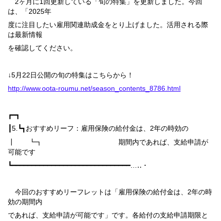
2
ヶ月に
1
回更新している「旬の特集」を更新しました。今回
は、「
2025
年
度に注目したい雇用関連助成金をとり上げました。活用される際
は最新情報
を確認してください。
↓
5
月
22
日公開の旬の特集はこちらから！
http://www.oota-roumu.net/season_contents_8786.html
┏━┓
┃
5.
┗┓
おすすめリーフ：雇用保険の給付金は、
2
年の時効の
┃ ┗┓ 期間内であれば、支給申請が
可能です
┗━━━━━━━━━━━━━━━━━━━━━━━━━━━━━━…‥・
今回のおすすめリーフレットは「雇用保険の給付金は、
2
年の時
効の期間内
であれば、支給申請が可能です」です。各給付の支給申請期限と