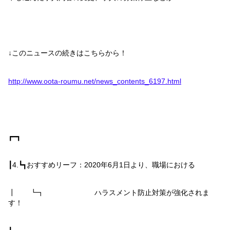
↓このニュースの続きはこちらから！
http://www.oota-roumu.net/news_contents_6197.html
┏━┓
┃
4.
┗┓
おすすめリーフ：
2020
年
6
月
1
日より、職場における
┃ ┗┓ ハラスメント防止対策が強化されま
す！