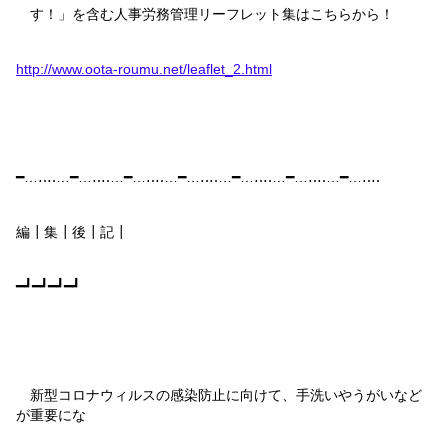
す！」を含む人事労務管理リーフレット集はこちらから！
http://www.oota-roumu.net/leaflet_2.html
━…‥‥…━…‥‥…━…‥‥…━…‥‥…━…‥‥…━…‥‥…━…‥‥
編┃集┃後┃記┃
━┛━┛━┛━┛
新型コロナウィルスの感染防止に向けて、手洗いやうがいなど
が重要にな