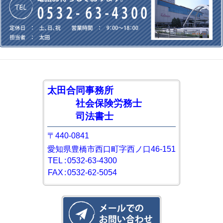
太田合同事務所
社会保険労務士
司法書士
〒440-0841
愛知県豊橋市西口町字西ノ口46-151
TEL
:
0532-63-4300
FAX
:
0532-62-5054