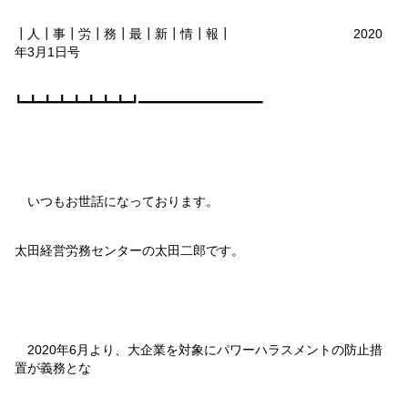
┃人┃事┃労┃務┃最┃新┃情┃報┃
2020
年
3
月
1
日号
┗━┻━┻━┻━┻━┻━┻━┻━┛━━━━━━━━━━━━━━━━━
いつもお世話になっております。
太田経営労務センターの太田二郎です。
2020
年
6
月より、大企業を対象にパワーハラスメントの防止措
置が義務とな