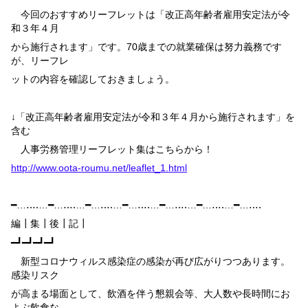
今回のおすすめリーフレットは「改正高年齢者雇用安定法が令
和３年４月
から施行されます」です。
70
歳までの就業確保は努力義務です
が、リーフレ
ットの内容を確認しておきましょう。
↓「改正高年齢者雇用安定法が令和３年４月から施行されます」を
含む
人事労務管理リーフレット集はこちらから！
http://www.oota-roumu.net/leaflet_1.html
━…‥‥…━…‥‥…━…‥‥…━…‥‥…━…‥‥…━…‥‥…━…‥‥
編┃集┃後┃記┃
━┛━┛━┛━┛
新型コロナウィルス感染症の感染が再び広がりつつあります。
感染リスク
が高まる場面として、飲酒を伴う懇親会等、大人数や長時間にお
よぶ飲食な