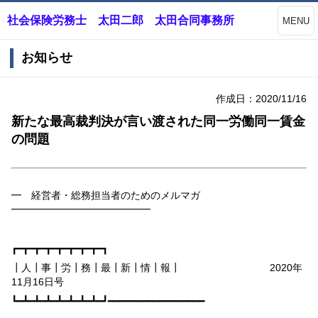
社会保険労務士 太田二郎 太田合同事務所
MENU
お知らせ
作成日：2020/11/16
新たな最高裁判決が言い渡された同一労働同一賃金
の問題
━ 経営者・総務担当者のためのメルマガ
━━━━━━━━━━━━━━
┏━┳━┳━┳━┳━┳━┳━┳━┓
┃人┃事┃労┃務┃最┃新┃情┃報┃
2020
年
11
月
16
日号
┗━┻━┻━┻━┻━┻━┻━┻━┛━━━━━━━━━━━━━━━━━