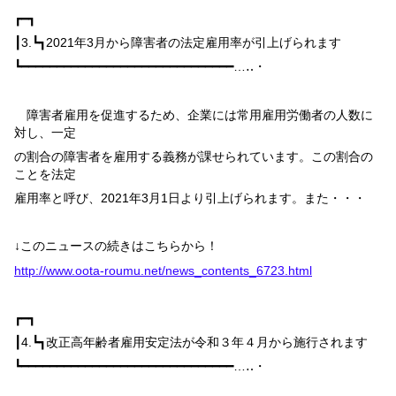
┏━┓
┃
3.
┗┓
2021
年
3
月から障害者の法定雇用率が引上げられます
┗━━━━━━━━━━━━━━━━━━━━━━━━━━━━━━…‥・
障害者雇用を促進するため、企業には常用雇用労働者の人数に
対し、一定
の割合の障害者を雇用する義務が課せられています。この割合の
ことを法定
雇用率と呼び、
2021
年
3
月
1
日より引上げられます。また・・・
↓このニュースの続きはこちらから！
http://www.oota-roumu.net/news_contents_6723.html
┏━┓
┃
4.
┗┓
改正高年齢者雇用安定法が令和３年４月から施行されます
┗━━━━━━━━━━━━━━━━━━━━━━━━━━━━━━…‥・