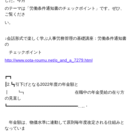
した。今月
のテーマは「労働条件通知書のチェックポイント」です。ぜひ、
ご覧くださ
い。
↓会話形式で楽しく学ぶ人事労務管理の基礎講座：労働条件通知書
の
チェックポイント
http://www.oota-roumu.net/q_and_a_7279.html
┏━┓
┃
2.
┗┓
引下げとなる
2022
年度の年金額と
┃ ┗┓ 在職中の年金受給の在り方
の見直し
┗━━━━━━━━━━━━━━━━━━━━━━━━━━━━━━…‥・
年金額は、物価水準に連動して原則毎年度改定される仕組みと
なっていま