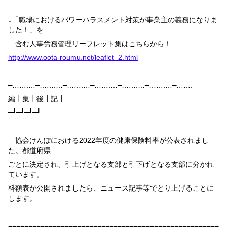
↓「職場におけるパワーハラスメント対策が事業主の義務になりま
した！」を
含む人事労務管理リーフレット集はこちらから！
http://www.oota-roumu.net/leaflet_2.html
━…‥‥…━…‥‥…━…‥‥…━…‥‥…━…‥‥…━…‥‥…━…‥‥
編┃集┃後┃記┃
━┛━┛━┛━┛
協会けんぽにおける
2022
年度の健康保険料率が公表されまし
た。都道府県
ごとに決定され、引上げとなる支部と引下げとなる支部に分かれ
ています。
料額表が公開されましたら、ニュース記事等でとり上げることに
します。
====================================================