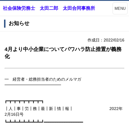
社会保険労務士 太田二郎 太田合同事務所
MENU
お知らせ
作成日：2022/02/16
4月より中小企業についてパワハラ防止措置が義務
化
━ 経営者・総務担当者のためのメルマガ
━━━━━━━━━━━━━━
┏━┳━┳━┳━┳━┳━┳━┳━┓
┃人┃事┃労┃務┃最┃新┃情┃報┃
2022
年
2
月
16
日号
┗━┻━┻━┻━┻━┻━┻━┻━┛━━━━━━━━━━━━━━━━━