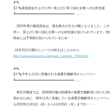
┏━┓
┃
2.
┗┓
最低賃金引上げに伴い賃上げに取り組む企業への公的支援
┗━━━━━━━━━━━━━━━━━━━━━━━━━━━━━━…‥・
2023
年度の最低賃金は、過去最大の引上げ幅となりました。この
伴い、賃上げに取り組む企業への公的支援が設けられています。助
助金には予算額が設けられているため・・・
↓
10
月
31
日公開のニュースの続きはこちらから
http://www.oota-roumu.net/news_contents_7934.html
┏━┓
┃
3.
┗┓
今年も
11
月に実施される過重労働解消キャンペーン
┗━━━━━━━━━━━━━━━━━━━━━━━━━━━━━━…‥・
厚生労働省では、長時間労働の削減等の過重労働解消に向けた気
高めるために、例年
11
月に実施している過重労働解消キャンペーン
も
2023
年
11
月
1
日（水）から
11
月
30
日（木）までの・・・