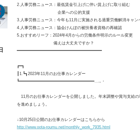
2.
人事労務ニュース：最低賃金引上げに伴い賃上げに取り組む
企業への公的支援
3.
人事労務ニュース：今年も
11
月に実施される過重労働解消キャン
4.
人事労務ニュース：協会けんぽの被扶養者資格の再確認
5.
おすすめリーフ：
2024
年
4
月からの労働条件明示のルール変更
備えは大丈夫ですか？
日
━━━━━━━━━━━━━━━━━━━━━━━━━━━━━━━━━━
┏━┓
┃
1.
┗┓
2023
年
11
月のお仕事カレンダー
┗━━━━━━━━━━━━━━━━━━━━━━━━━━━━━━…‥・
11
月のお仕事カレンダーを公開しました。年末調整や賞与支給の
を進めましょう。
↓
10
月
25
日公開のお仕事カレンダーはこちらから
http://www.oota-roumu.net/monthly_work_7935.html