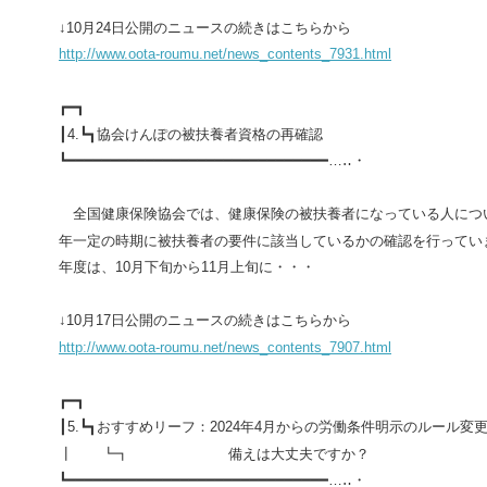
↓
10
月
24
日公開のニュースの続きはこちらから
http://www.oota-roumu.net/news_contents_7931.html
┏━┓
┃
4.
┗┓
協会けんぽの被扶養者資格の再確認
┗━━━━━━━━━━━━━━━━━━━━━━━━━━━━━━…‥・
全国健康保険協会では、健康保険の被扶養者になっている人につ
年一定の時期に被扶養者の要件に該当しているかの確認を行ってい
年度は、
10
月下旬から
11
月上旬に・・・
↓
10
月
17
日公開のニュースの続きはこちらから
http://www.oota-roumu.net/news_contents_7907.html
┏━┓
┃
5.
┗┓
おすすめリーフ：
2024
年
4
月からの労働条件明示のルール変
┃ ┗┓ 備えは大丈夫ですか？
┗━━━━━━━━━━━━━━━━━━━━━━━━━━━━━━…‥・