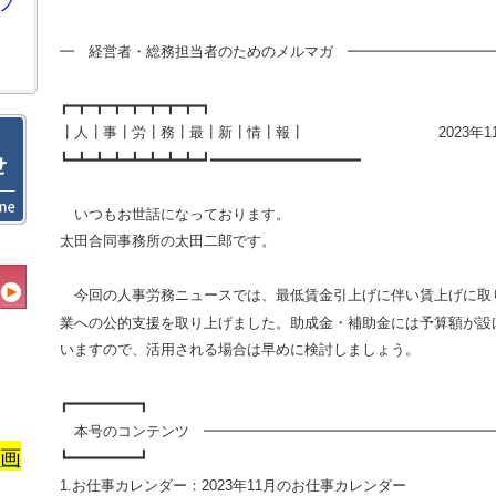
ノ
━ 経営者・総務担当者のためのメルマガ ━━━━━━━━━━
┏━┳━┳━┳━┳━┳━┳━┳━┓
┃人┃事┃労┃務┃最┃新┃情┃報┃
2023
年
1
┗━┻━┻━┻━┻━┻━┻━┻━┛━━━━━━━━━━━━━━━━━
いつもお世話になっております。
太田合同事務所の太田二郎です。
今回の人事労務ニュースでは、最低賃金引上げに伴い賃上げに取
業への公的支援を取り上げました。助成金・補助金には予算額が設
いますので、活用される場合は早めに検討しましょう。
┏━━━━━━━━┓
本号のコンテンツ ━━━━━━━━━━━━━━━━━━━━
画
┗━━━━━━━━┛
1.
お仕事カレンダー：
2023
年
11
月のお仕事カレンダー