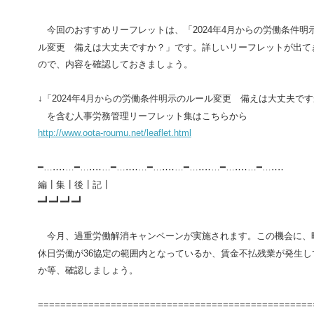
今回のおすすめリーフレットは、「
2024
年
4
月からの労働条件明
ル変更 備えは大丈夫ですか？」です。詳しいリーフレットが出て
ので、内容を確認しておきましょう。
↓「
2024
年
4
月からの労働条件明示のルール変更 備えは大丈夫です
を含む人事労務管理リーフレット集はこちらから
http://www.oota-roumu.net/leaflet.html
━…‥‥…━…‥‥…━…‥‥…━…‥‥…━…‥‥…━…‥‥…━…‥‥
編┃集┃後┃記┃
━┛━┛━┛━┛
今月、過重労働解消キャンペーンが実施されます。この機会に、
休日労働が
36
協定の範囲内となっているか、賃金不払残業が発生し
か等、確認しましょう。
=================================================