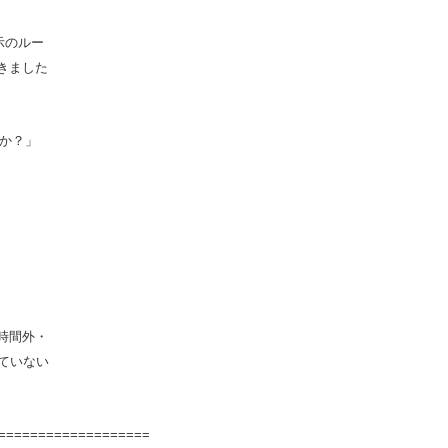
示のルー
きました
か？」
時間外・
ていない
===================