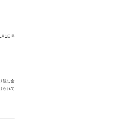
━━━━
1
月
1
日号
り組む企
けられて
━━━━