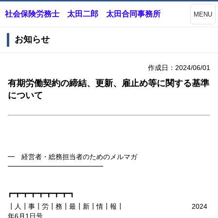
社会保険労務士 太田二郎 太田合同事務所
MENU
お知らせ
作成日：2024/06/01
有期労働契約の締結、更新、雇止め等に関する基準
について
━ 経営者・総務担当者のためのメルマガ
━━━━━━━━━━━━━━
┏━┳━┳━┳━┳━┳━┳━┳━┓
┃人┃事┃労┃務┃最┃新┃情┃報┃
2024
年
6
月
1
日号