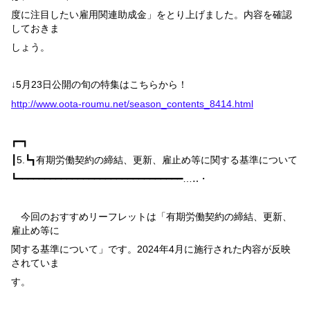
度に注目したい雇用関連助成金」をとり上げました。内容を確認
しておきま
しょう。
↓
5
月
23
日公開の旬の特集はこちらから！
http://www.oota-roumu.net/season_contents_8414.html
┏━┓
┃
5.
┗┓
有期労働契約の締結、更新、雇止め等に関する基準について
┗━━━━━━━━━━━━━━━━━━━━━━━━━━━━━━…‥・
今回のおすすめリーフレットは「有期労働契約の締結、更新、
雇止め等に
関する基準について」です。
2024
年
4
月に施行された内容が反映
されていま
す。