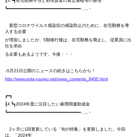
┃
3.
┗┓
在宅勤務手当と割増賃金の算定基礎等の整理
┗━━━━━━━━━━━━━━━━━━━━━━━━━━━━━━…‥・
新型コロナウイルス感染症の感染防止のために、在宅勤務を導
入する企業
が増加しましたが、
5
類移行後は、在宅勤務を廃止し、従業員に出
社を求め
る企業もあるようです。今後・・・
↓
5
月
21
日公開のニュースの続きはこちらから！
http://www.oota-roumu.net/news_contents_8405.html
┏━┓
┃
4.
┗┓
2024
年度に注目したい雇用関連助成金
┗━━━━━━━━━━━━━━━━━━━━━━━━━━━━━━…‥・
2
ヶ月に
1
回更新している「旬の特集」を更新しました。今回
は、「
2024
年