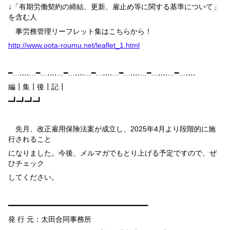
↓「有期労働契約の締結、更新、雇止め等に関する基準について」
を含む人
事労務管理リーフレット集はこちらから！
http://www.oota-roumu.net/leaflet_1.html
━…‥‥…━…‥‥…━…‥‥…━…‥‥…━…‥‥…━…‥‥…━…‥‥
編┃集┃後┃記┃
━┛━┛━┛━┛
先月、改正雇用保険法案が成立し、
2025
年
4
月より段階的に施
行されること
になりました。今後、メルマガでもとり上げる予定ですので、ぜ
ひチェック
してください。
━━━━━━━━━━━━━━━━━━━━━━━━━━━━━━━━━━
発 行 元：太田合同事務所