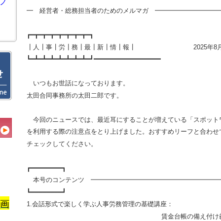
ノ
━ 経営者・総務担当者のためのメルマガ ━━━━━━━━━━
┏━┳━┳━┳━┳━┳━┳━┳━┓
┃人┃事┃労┃務┃最┃新┃情┃報┃
2025
年
8
┗━┻━┻━┻━┻━┻━┻━┻━┛━━━━━━━━━━━━━━━━━
いつもお世話になっております。
太田合同事務所の太田二郎です。
今回のニュースでは、最近耳にすることが増えている「スポット
を利用する際の注意点をとり上げました。おすすめリーフと合わせ
チェックしてください。
┏━━━━━━━━┓
本号のコンテンツ ━━━━━━━━━━━━━━━━━━━━
┗━━━━━━━━┛
画
1.
会話形式で楽しく学ぶ人事労務管理の基礎講座：
賃金台帳の備え付け義務