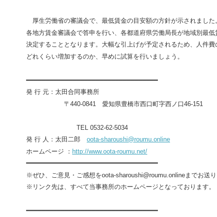
厚生労働省の審議会で、最低賃金の目安額の方針が示されました
各地方賃金審議会で答申を行い、各都道府県労働局長が地域別最低
決定することとなります。大幅な引上げが予定されるため、人件費
どれくらい増加するのか、早めに試算を行いましょう。
━━━━━━━━━━━━━━━━━━━━━━━━━━━━━━━━━━
発 行 元：太田合同事務所
〒
440-0841
愛知県豊橋市西口町字西ノ口
46-151
TEL 0532-62-5034
発 行 人：太田二郎
oota-sharoushi@roumu.online
ホームページ ：
http://www.oota-roumu.net/
━━━━━━━━━━━━━━━━━━━━━━━━━━━━━━━━━━
※ぜひ、ご意見・ご感想を
oota-sharoushi@roumu.online
までお送り
※リンク先は、すべて当事務所のホームページとなっております。
━━━━━━━━━━━━━━━━━━━━━━━━━━━━━━━━━━