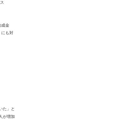
ス
助成金
」にも対
いた」と
人が増加