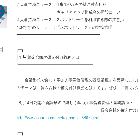
2.
人事労務ニュース：年収
130
万円の壁に対応した
キャリアアップ助成金の新設コース
3.
人事労務ニュース：スポットワークを利用する際の注意点
4.
おすすめリーフ ：「スポットワーク」の労務管理
━━━━━━━━━━━━━━━━━━━━━━━━━━━━━━━━━━
日
┏━┓
┃
1.
┗┓
賃金台帳の備え付け義務とは
┗━━━━━━━━━━━━━━━━━━━━━━━━━━━━━━…‥・
「会話形式で楽しく学ぶ人事労務管理の基礎講座」を更新しまし
のテーマは「賃金台帳の備え付け義務とは」です。ぜひ、ご覧くだ
↓
8
月
14
日公開の会話形式で楽しく学ぶ人事労務管理の基礎講座：
賃金台帳の備え付け義務
http://www.oota-roumu.net/q_and_a_8867.html
┏━┓