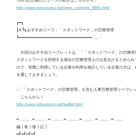
↓
8
月
5
日公開のニュースの続きはこちらから！
http://www.oota-roumu.net/news_contents_8856.html
┏━┓
┃
4.
┗┓
おすすめリーフ：「スポットワーク」の労務管理
┗━━━━━━━━━━━━━━━━━━━━━━━━━━━━━━…‥・
今回のおすすめリーフレットは、「「スポットワーク」の労務管
スポットワークを利用する場合の労務管理上の注意点がまとめられ
ので、実際に利用している企業や利用を検討している企業の方は、
を通しておきましょう。
↓「「スポットワーク」の労務管理」を含む人事労務管理リーフレ
こちらから！
http://www.oota-roumu.net/leaflet.html
━…‥‥…━…‥‥…━…‥‥…━…‥‥…━…‥‥…━…‥‥…━…‥‥
編┃集┃後┃記┃
━┛━┛━┛━┛