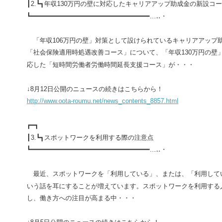
┃
2.
┗┓
年収
130
万円の壁に対応したキャリアアップ助成金の新設コー
┗━━━━━━━━━━━━━━━━━━━━━━━━━━━━━━…‥・
「年収
106
万円の壁」対策として設けられているキャリアアップ
「社会保険適用時処遇改善コース」について、「年収
130
万円の壁
応した「短時間労働者労働時間延長支援コース」が・・・
↓
8
月
12
日公開のニュースの続きはこちらから！
http://www.oota-roumu.net/news_contents_8857.html
┏━┓
┃
3.
┗┓
スポットワークを利用する際の注意点
┗━━━━━━━━━━━━━━━━━━━━━━━━━━━━━━…‥・
最近、スポットワークを「利用している」、または、「利用して
いう話を耳にすることが増えています。スポットワークを利用する
し、働き方への注目が高まる中・・・