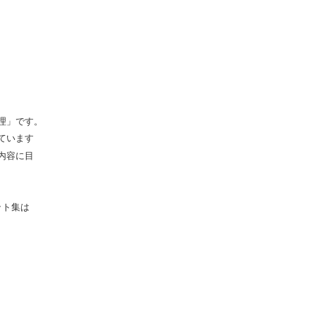
理」です。
ています
内容に目
ット集は