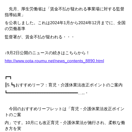
先月、厚生労働省は「賃金不払が疑われる事業場に対する監督
指導結果」
を公表しました。これは
2024
年
1
月から
2024
年
12
月までに、全国
の労働基準
監督署が、賃金不払が疑われる・・・
↓
9
月
2
日公開のニュースの続きはこちらから！
http://www.oota-roumu.net/news_contents_8890.html
┏━┓
┃
5.
┗┓
おすすめリーフ：育児・介護休業法改正ポイントのご案内
┗━━━━━━━━━━━━━━━━━━━━━━━━━━━━━━…‥・
今回のおすすめリーフレットは「育児・介護休業法改正ポイン
トのご案
内」です。
10
月にも改正育児・介護休業法が施行され、柔軟な働
き方を実