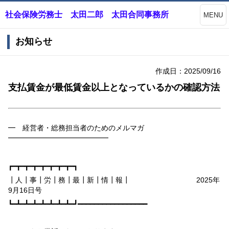
社会保険労務士 太田二郎 太田合同事務所
MENU
お知らせ
作成日：2025/09/16
支払賃金が最低賃金以上となっているかの確認方法
━ 経営者・総務担当者のためのメルマガ
━━━━━━━━━━━━━━
┏━┳━┳━┳━┳━┳━┳━┳━┓
┃人┃事┃労┃務┃最┃新┃情┃報┃
2025
年
9
月
16
日号
┗━┻━┻━┻━┻━┻━┻━┻━┛━━━━━━━━━━━━━━━━━