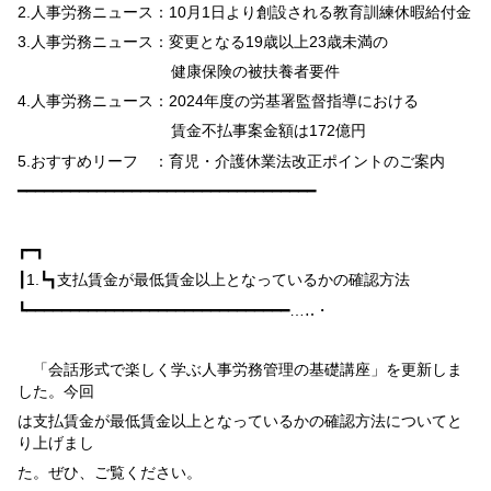
2.
人事労務ニュース：
10
月
1
日より創設される教育訓練休暇給付金
3.
人事労務ニュース：変更となる
19
歳以上
23
歳未満の
健康保険の被扶養者要件
4.
人事労務ニュース：
2024
年度の労基署監督指導における
賃金不払事案金額は
172
億円
5.
おすすめリーフ ：育児・介護休業法改正ポイントのご案内
━━━━━━━━━━━━━━━━━━━━━━━━━━━━━━━━━━
┏━┓
┃
1.
┗┓
支払賃金が最低賃金以上となっているかの確認方法
┗━━━━━━━━━━━━━━━━━━━━━━━━━━━━━━…‥・
「会話形式で楽しく学ぶ人事労務管理の基礎講座」を更新しま
した。今回
は支払賃金が最低賃金以上となっているかの確認方法についてと
り上げまし
た。ぜひ、ご覧ください。