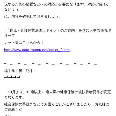
現するための措置などへの対応が必要になります。対応が漏れが
ないよう
に、内容を確認しておきましょう。
↓「育児・介護休業法改正ポイントのご案内」を含む人事労務管理
リーフ
レット集はこちらから！
http://www.oota-roumu.net/leaflet_2.html
━…‥‥…━…‥‥…━…‥‥…━…‥‥…━…‥‥…━…‥‥…━…‥‥
編┃集┃後┃記┃
━┛━┛━┛━┛
10
月より、
19
歳以上
23
歳未満の健康保険の被扶養者要件が変更
となります。
社会保険の手続きなどでお困りごとがございましたら、お気軽に
ご連絡くだ