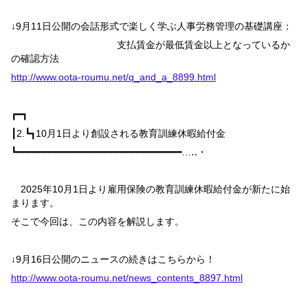
↓
9
月
11
日公開の会話形式で楽しく学ぶ人事労務管理の基礎講座：
支払賃金が最低賃金以上となっているか
の確認方法
http://www.oota-roumu.net/q_and_a_8899.html
┏━┓
┃
2.
┗┓
10
月
1
日より創設される教育訓練休暇給付金
┗━━━━━━━━━━━━━━━━━━━━━━━━━━━━━━…‥・
2025
年
10
月
1
日より雇用保険の教育訓練休暇給付金が新たに始
まります。
そこで今回は、この内容を解説します。
↓
9
月
16
日公開のニュースの続きはこちらから！
http://www.oota-roumu.net/news_contents_8897.html