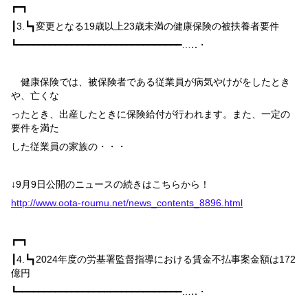
┏━┓
┃
3.
┗┓
変更となる
19
歳以上
23
歳未満の健康保険の被扶養者要件
┗━━━━━━━━━━━━━━━━━━━━━━━━━━━━━━…‥・
健康保険では、被保険者である従業員が病気やけがをしたとき
や、亡くな
ったとき、出産したときに保険給付が行われます。また、一定の
要件を満た
した従業員の家族の・・・
↓
9
月
9
日公開のニュースの続きはこちらから！
http://www.oota-roumu.net/news_contents_8896.html
┏━┓
┃
4.
┗┓
2024
年度の労基署監督指導における賃金不払事案金額は
172
億円
┗━━━━━━━━━━━━━━━━━━━━━━━━━━━━━━…‥・