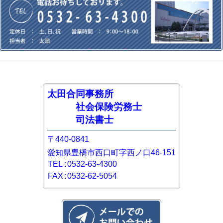
太田合同事務所
社会保険労務士
司法書士
〒440-0841
愛知県豊橋市西口町字西ノ口46-151
TEL
:
0532-63-4300
FAX
:
0532-62-5054